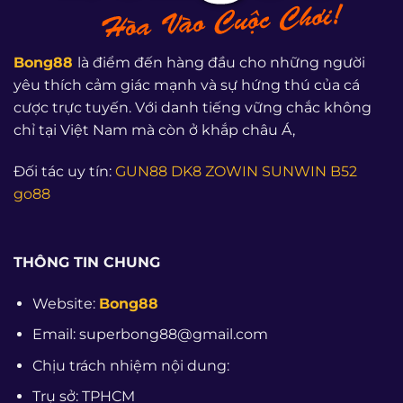
Bong88
là điểm đến hàng đầu cho những người
yêu thích cảm giác mạnh và sự hứng thú của cá
cược trực tuyến. Với danh tiếng vững chắc không
chỉ tại Việt Nam mà còn ở khắp châu Á,
Đối tác uy tín:
GUN88
DK8
ZOWIN
SUNWIN
B52
go88
THÔNG TIN CHUNG
Website:
Bong88
Email:
superbong88@gmail.com
Chịu trách nhiệm nội dung:
Trụ sở: TPHCM