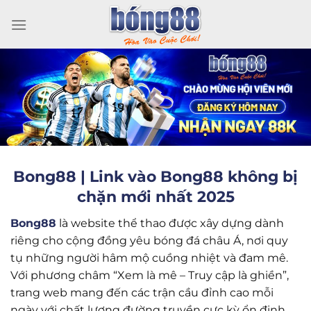
Bỏ
qua
nội
dung
Bong88 | Link vào Bong88 không bị
chặn mới nhất 2025
Bong88
là website thể thao được xây dựng dành
riêng cho cộng đồng yêu bóng đá châu Á, nơi quy
tụ những người hâm mộ cuồng nhiệt và đam mê.
Với phương châm “Xem là mê – Truy cập là ghiền”,
trang web mang đến các trận cầu đỉnh cao mỗi
ngày với chất lượng đường truyền cực kỳ ổn định.