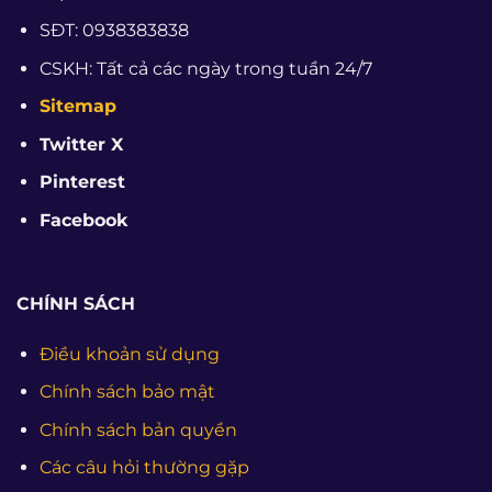
SĐT: 0938383838
CSKH: Tất cả các ngày trong tuần 24/7
Sitemap
Twitter X
Pinterest
Facebook
CHÍNH SÁCH
Điều khoản sử dụng
Chính sách bảo mật
Chính sách bản quyền
Các câu hỏi thường gặp