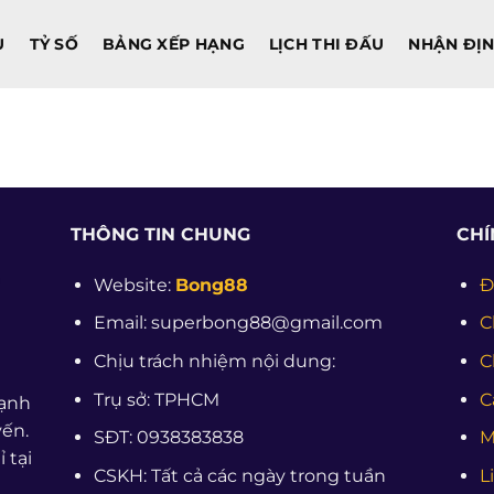
Ủ
TỶ SỐ
BẢNG XẾP HẠNG
LỊCH THI ĐẤU
NHẬN ĐỊ
THÔNG TIN CHUNG
CHÍ
Website:
Bong88
Đ
Email:
superbong88@gmail.com
C
Chịu trách nhiệm nội dung:
C
Trụ sở: TPHCM
C
mạnh
yến.
SĐT: 0938383838
M
 tại
CSKH: Tất cả các ngày trong tuần
L