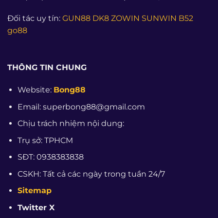
Đối tác uy tín:
GUN88
DK8
ZOWIN
SUNWIN
B52
go88
THÔNG TIN CHUNG
Website:
Bong88
Email:
superbong88@gmail.com
Chịu trách nhiệm nội dung:
Trụ sở: TPHCM
SĐT: 0938383838
CSKH: Tất cả các ngày trong tuần 24/7
Sitemap
Twitter X