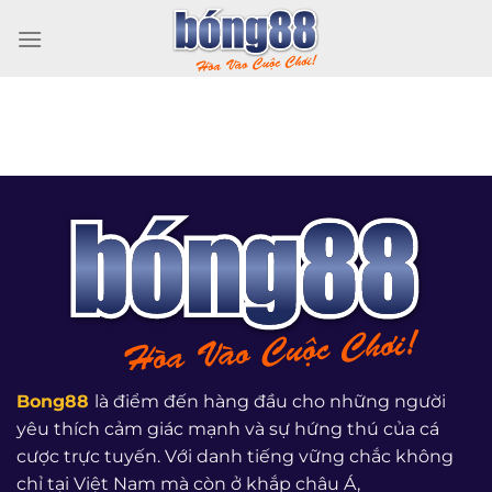
Bỏ
qua
nội
dung
Bong88
là điểm đến hàng đầu cho những người
yêu thích cảm giác mạnh và sự hứng thú của cá
cược trực tuyến. Với danh tiếng vững chắc không
chỉ tại Việt Nam mà còn ở khắp châu Á,